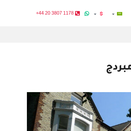
+44 20 3807 1178
بردج