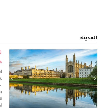
المدينة
شم
سك
لل
ال
أف