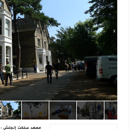
معهد سلكت إنجلش - ك