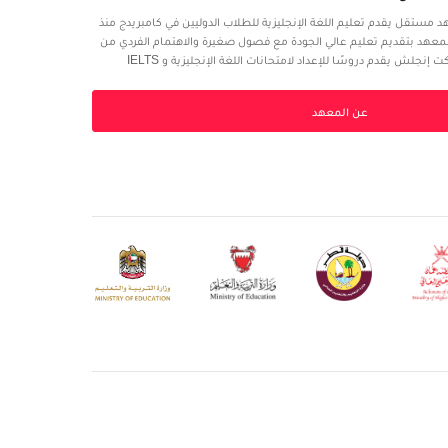
تقل يقدم تعليم اللغة الإنجليزية للطلاب الدوليين في كامبريدج منذ
امًا. يفتخر المعهد بتقديم تعليم عالي الجودة مع فصول صغيرة والاهتمام الفردي من
قبل فريق المعهد. معهد سلكت إنجلش يقدم دروسًا للإعداد لامتحانات اللغة الإنجليزية و IELTS
ه مجموعة متنوعة من الدورات الصيفية لجميع الأعمار. يرحب أيضًا
نحاء العالم للدراسة في دورات جماعية مصممة خصيصًا للطالب.
عن المعهد