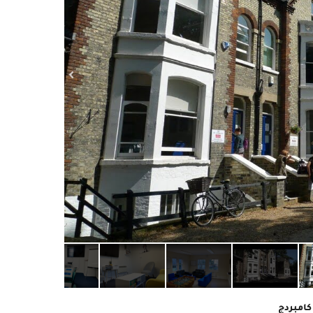
امبردج