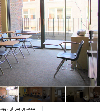
معهد إل إس أي - بو