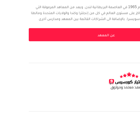
تم إنشاء معهد إل إس أي عام 1965 في العاصمة البريطانية لندن. ويعد من المعاهد المرموقة التي
 على مستوى العالم في كل من إنجلترا وكندا والولايات المتحدة ومالطا
 وسويسرا. بالإضافة الى الشراكات القائمة بين المعهد ومدارس أخرى
اليا وروسيا والمكسيك وبنما وكوستاريكا. بالإضافة الى قائمة كبيرة من
عن المعهد