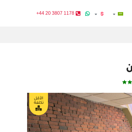
+44 20 3807 1178
ن
الأقل
تكلفة