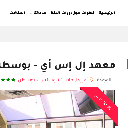
الرئيسية
خطوات حجز دورات اللغة
خدماتنا
المقالات
معهد إل إس أي - بوسط
الوجهة:
أمريكا,
ماساتشوستس - بوسطن
0
خ
ص
3
م