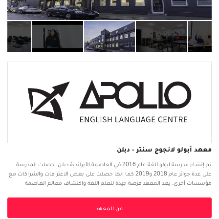
معهد أبولو لانجوج سنتر - دبلن
تم إنشاء مدرسة ابولو للغة عام 2016 في العاصمة الأيرلندية دبلن. حصلت المدرسة
على عدة جوائز عام 2018 و2019 كما انها حصلت على بعض الاعترافات والشراكات مع
مؤسسات أخرى. يعد المعهد فرصة جيدة لتعلم اللغة واكتشاف معالم العاصمة
الأيرلندية، كما يوفر المعهد بعض التجهيزات والوسائل لتوفير الراحة للطلاب كالفصول
المجهزة بالسبورة الالكترونية وغيرها من ماكينات بيع المشروبات ونقاط الانترنت
عن المعهد
المجاني.