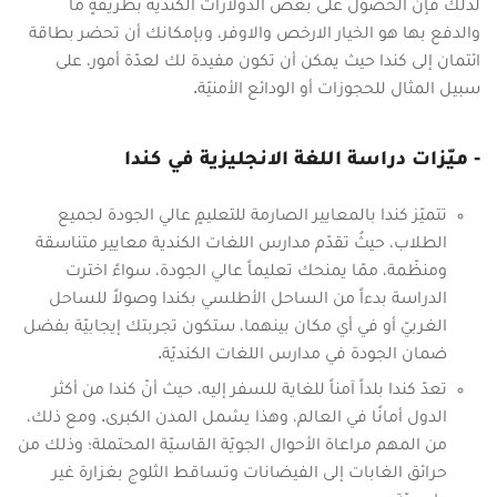
لذلك فإنّ الحصول على بعض الدولارات الكندية بطريقةٍ ما
والدفع بها هو الخيار الارخص والاوفر، وبإمكانك أن تحضر بطاقة
ائتمان إلى كندا حيث يمكن أن تكون مفيدة لك لعدّة أمور، على
سبيل المثال للحجوزات أو الودائع الأمنيّة.
- ميّزات دراسة اللغة الانجليزية في كندا
تتميّز كندا بالمعايير الصارمة للتعليمٍ عالي الجودة لجميع
الطلاب، حيثُ تقدّم مدارس اللغات الكندية معايير متناسقة
ومنظّمة، ممّا يمنحك تعليماً عالي الجودة، سواءً اخترت
الدراسة بدءاً من الساحل الأطلسي بكندا وصولاً للساحل
الغربيّ أو في أي مكان بينهما، ستكون تجربتك إيجابيّة بفضل
ضمان الجودة في مدارس اللغات الكنديّة.
تعدّ كندا بلداً آمناً للغاية للسفر إليه، حيث أنّ كندا من أكثر
الدول أمانًا في العالم، وهذا يشمل المدن الكبرى. ومع ذلك،
من المهم مراعاة الأحوال الجويّة القاسيّة المحتملة؛ وذلك من
حرائق الغابات إلى الفيضانات وتساقط الثلوج بغزارة غير