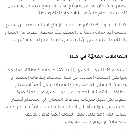
الصفر، حيث كان هذا غير متوقّع أبداً، فلا ترتفع درجة حرارة شمال
كندا بشكل عام عادةً عن -40 درجة مئويّة وسطيّاً.
نظرًا لأن جنوب كندا يقع على نفس ارتفاع إسبانيا، يمكن أن يصبح
الجنوب أكثر حرارة ودفئاً في الصيف ممّا يتوقعه العديد من السياح
والطلاب الأجانب، حتى أنَّ أوكاناغان لديها صحراء دافئة كبيرة.
التعاملات الماليّة في كندا
تستخدم كندا الدولار الكندي (CAD / C $) كعملة وطنيّة، كما يمكن
لمواطنيّ المملكة المتحدة في كندا استخدام بطاقات الخصم أو
بطاقات الائتمان الخاصة بهم كالمعتاد؛ يمكن أيضاً استخدام
البطاقات الائتمانيّة للحصول على دولار كندي من أجهزة صرف
النقود، لكن تميل شركات بطاقات الائتمان إلى استخدام أسعار
الصرف غير المواتية أو التي لا تناسب الطلاب مقارنةً بأسعار صرف
البنوك؛ لكن ومع ذلك، يمكن للبنوك أيضاً فرض تكاليف
المعاملات والرسوم الخاصّة بهم.