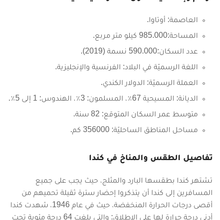
العاصمة: أوتاوا.
المساحة:985.000 كيلو متر مربع.
عدد السكان:590.000 نسمة (2019).
اللغة الرسميّة في البلاد: الفرنسية والإنجليزية.
العملة الرسميّة: الدولار الكندي.
الديانة: المسيحية 67٪، المسلمون: 3٪، الهندوس: 1 إلى 5٪.
متوسط عمر السكان المتوقع: 82 سنة.
مساحل المناطق الساحليّة: 356000 كم.
تفاصيل الطقس والمناخ في كندا
تشتهر كندا بطقسها البارد والمثلج، حيث يجب على جميع
المسافرين إلى كندا أن يتذكروا إحضار سترة ثقيلة تحميهم من
أقصى درجات الحرارة المنخفضة، حيث في عام 1946، شهدت كندا
أدنى درجة حرارة لها على الإطلاق: والتي بلغت 64 درجة مئوية تحت