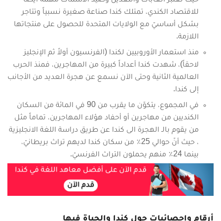
للاقتصاد الكندي، تمتلك كندا صناعة صغيرة نسبياً وتتاجر
بشكل أساسيّ مع الولايات المتحدة للحصول على منتجاتها
اللازمة.
منذ استعمار الأوروبيين لكندا (الفرنسيون أولاً ثم الإنجليز
لاحقاً)، شهدت كندا أعداداً كبيرة من المهاجرين، فمنذ الحرب
العالمية الثانية وحتى الآن نسمع عن هجرة العديد من الأجانب
إلى كندا.
في المجموع، يتكوّن ما يقرب من 90 في المائة من السكان
الكنديين من مهاجرين أو أحفاد هؤلاء المهاجرين، تماماً مثل
من يقوم بالـ الهجرة الى كندا عن طريق دراسة اللغة الانجليزية
، حيث أنّ حوالي 25٪ من سكان كندا لديهم تراث بريطانيّ،
بينما 24٪ منهم يحملون التراث الفرنسيّ.
أرقام وإحصائيات حول كندا والحياة فيها