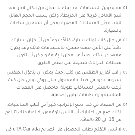
قم بتدوين المسافات عند نيّتك للانتقال من مكانٍ لآخر، فقد
تبدو الأماكن قريبة على الخريطة، ولكن بسبب الحجم الهائل
للبلد، فحتّى المسافات القصيرة يمكن أن تستغرق ساعات
بالسيارة.
في حال كنت تملك سيارة، فتأكّد دوماً من أنّ خزان سيارتك
دائماً على الأقل نصف ممتلئ؛ فالمسافات هائلة وقد يكون
معهد دراستك بعيداً عن مكان الإقامة ويمكن أن تكون
محطات الخزانات شحيحة على بعض الطرق.
راقب تقارير الطقس عن كثب، حيث يمكن أن يتحوّل الطقس
بسرعة غادرة في كندا، خاصة حول جبال روكي، وفي حال كنت
ترغب بالمشي لمسافاتٍ طويلة، فاحصل على المعدات
المناسبة وارتد طبقات لباسٍ إضافيّة.
من المعتاد في كندا دفع الإكرامية كثيراً في أغلب المناسبات،
لذلك ضع في اعتبارك أن الناس يتوقعون إكرامية منك تتراوح
من 15 إلى 20 بالمائة.
لا تنس التقدّم بطلب للحصول على تصريح eTA Canada في