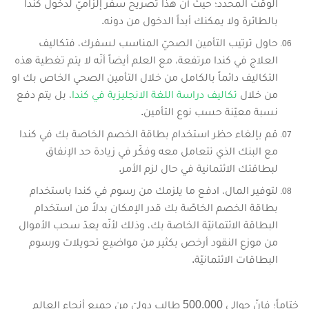
الوقت المحدد؛ حيثُ أنّ هذا تصريح سفر إلزاميّ لدخول كندا
بالطائرة ولا يمكنك أبداً الدخول من دونه.
حاول ترتيب التأمين الصحيّ المناسب لسفرك، فتكاليف
العلاج في كندا مرتفعة، مع العلم أيضاً أنّه لا يتم تغطية هذه
التكاليف دائماً بالكامل من خلال التأمين الصحي الخاص بك او
من خلال
تكاليف دراسة اللغة الانجليزية في كندا
، بل يتم دفع
نسبة معيّنة حسب نوع التأمين.
قم بإلغاء حظر استخدام بطاقة الخصم الخاصة بك في كندا
مع البنك الذي تتعامل معه وفكّر في زيادة حد الإنفاق
لبطاقتك الائتمانية في حال لزم الأمر.
لتوفير المال، ادفع ما يلزمك من رسوم في كندا باستخدام
بطاقة الخصم الخاصّة بك قدر الإمكان بدلاً من استخدام
البطاقة الائتمانيّة الخاصة بك، وذلك لأنّه يعدّ سحب الأموال
من موزع النقود أرخص بكثير من مواضيع تحويلات ورسوم
البطاقات الائتمانيّة.
ختاماً؛ فإنّ حوالي 500.000 طالب دوليّ من جميع أنحاء العالم