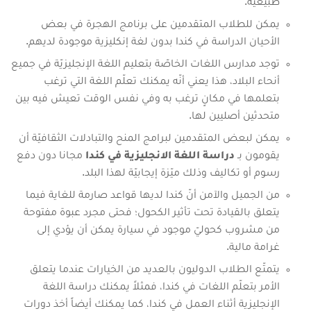
طبيعيّة.
يمكن للطلاب المتقدمين على برنامج الهجرة في بعض
الأحيان الدراسة في كندا بدون لغة إنكليزية موجودة لديهم.
توجد مدارس اللغات الخاصّة بتعليم اللغة الإنجليزيّة في جميع
أنحاء البلاد، هذا يعني أنّه يمكنك تعلّم اللغة التي ترغب
بتعلمها في مكانٍ ترغب به وفي نفس الوقت تعيش فيه بين
متحدثين أصليين لها.
يمكن لبعض المتقدمين لبرامج المنح والتبادلات الثقافيّة أن
يقومون بـ
دراسة اللغة الانجليزية في كندا
مجانا دون دفع
رسوم أو تكاليف وذلك ميّزة إيجابيّة لهذا البلد.
من الجميل والآمن أنّ كندا لديها قواعد صارمة للغاية فيما
يتعلق بالقيادة تحت تأثير الكحول؛ فحتى مجرد عبوة مفتوحة
من مشروب كحوليّ موجود في سيارة يمكن أن يؤدي إلى
غرامة مالية.
يتمتّع الطلاب الدوليون بالعديد من الخيارات عندما يتعلق
الأمر بتعلّم اللغات في كندا، فمثلاً يمكنك دراسة اللغة
الإنجليزية أثناء العمل في كندا، كما يمكنك أيضاً أخذ دورات