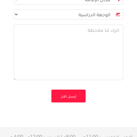
الاحد - الخميس : 11:00ص - 8:00م | السبت : 12:00م - 4:00 م