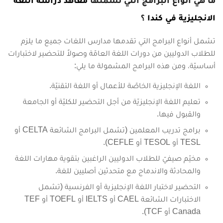
ما هي أنواع البرامج التي تشملها
معاهد دراسة اللغة
الانجليزية في كندا
؟
تشمل أنواع البرامج التي تقدمها مدارس اللغات جميع ما يلزم
للطلاب الدوليين من دورات اللغة العامّة وصولاً للتحضير لاختبارات
أساسيّة، ومن هذه البرامج المشمولة ما يلي:
اللغة الإنجليزية الخاصّة للأعمال أو اللغة التقنيّة.
تعليم اللغة الإنجليزيّة من أجل التحضير للكليّة أو الجامعة
والقبول فيها.
برامج تدريب المعلمين (تشمل البرامج الشائعة CELTA أو
TESL أو TESOL أو CEFLE).
مخيّم صيفيّ للطلاب الدوليين الراغبين بتقوية مهارات اللغة
والمحادثة والاندماج مع متحدثين أصليين للغة.
التحضير لاختبار اللغة الإنجليزية أو الفرنسية (تشمل
الاختبارات الشائعة CAEL أو IELTS أو TOEFL أو TEF
Canada أو TCF).