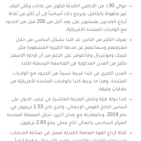
حوالي 30٪ من الأراضي الكنديّة تتكون من غابات وثلثي البلاد
غير مأهولة بالكامل، ويرجع ذلك أساساً إلى أن أكثر من ثلاثة
أرباع الكنديين يعيشون على بعد أقل من 200 ميل من الحدود
مع الولايات المتحدة الأمريكيّة.
يعرف الكثير من الناس بلد كندا بشكل أساسي من خلال
معرفتهم وسماعهم عن مدنها الكبيرة المشهورة مثل
كيبيك ومونتريال وفانكوفر، على الرغم من أن أوتاوا الأصغر
بكثيرٍ من المدن المذكورة هي العاصمة الرسميّة لكندا.
المدن الكبرى في كندا قريبة نسبياً من الحدود مع الولايات
المتحدة، وهذا ما يربط كندا بالولايات المتحدة الأمريكيّة من
علاقاتٍ وثيقة.
كندا دولة غنيّة وتحتل المرتبة العاشرة في ترتيب الدول على
أساس الناتج القومي الإجمالي، والذي كان 1.53 تريليون في
عام 2019، وبالمقارنة مع بلدان أخرى؛ تحتل المملكة المتحدة
المركز السادس بإجمالي ناتج محلي يبلغ 2.83 تريليون
ثلاثة أرباع القوة العاملة الكنديّة تعمل في صناعة الخدمات،
حيث تعتبر الغابات والتعدين وصيد الأسماك مهمة أيضاً