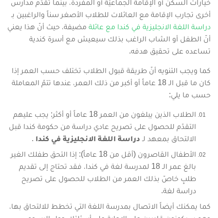
خيارات السكن أو الإقامة الجماعيّة أو المفردة، بينما تقدّم مدارس
أخرى تجارب الإقامة مع العائلات للطلاب الأصغر سناً والراغبين بـ
دراسة اللغة الانجليزية في كندا مع عائلة
مضيفة، حيث أنّ هذا يعني
أنّ الطفل أو الشاب الراغب بذلك سيعيش مع أسرة كندية
تساعده على تحقيق هدفه.
كما ويجب التنويه أنّ طريقة قبول الطلاب تختلف حسب العمر إذا
كان ما قبل الـ 18 عاماً أو أكبر من ذلك العمر، عندها تتمّ المعاملة
حسب ما يلي:
الطلاب الذين يبلغون من العمر 18 عاماً أو أكثر: يجب عليهم
التقدّم للحصول على تصريح عادي دراسة من حكومة كندا قبل
الالتحاق بمعهد لـ
دراسة اللغة الانجليزية في كندا
.
الأطفال القاصرون (أقل من 18 عاماً): إذا التحق طفلك الغير
بالغ عمر الـ 18 لمدرسة لغة في كندا، فقد تحتاج إلى تقديم
طلبٍ خاصّ بذلك العمر من الطلاب للحصول على تصريح
دراسة لغة.
كما يمكنك أيضاً الاتصال بمدرسة اللغة التي تخطط للالتحاق بها،